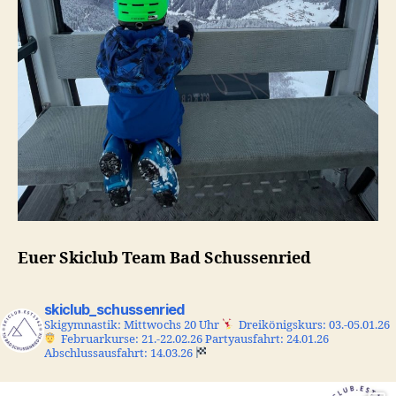
Euer Skiclub Team Bad Schussenried
skiclub_schussenried
Skigymnastik: Mittwochs 20 Uhr
Dreikönigskurs: 03.-05.01.26
Februarkurse: 21.-22.02.26
Partyausfahrt: 24.01.26
Abschlussausfahrt: 14.03.26